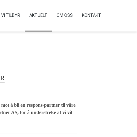
VI TILBYR
AKTUELT
OM OSS
KONTAKT
ER
 mot å bli en respons-partner til våre
tner AS, for å understreke at vi vil