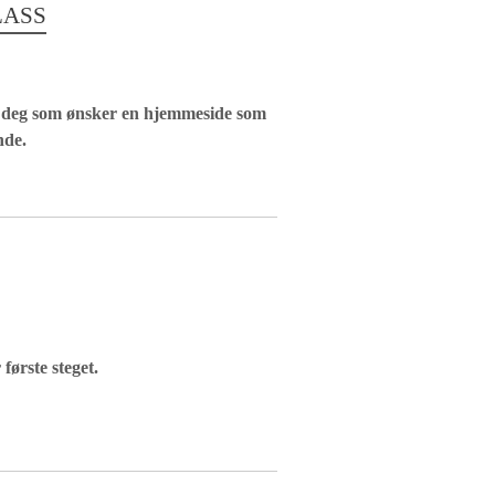
LASS
r deg som ønsker en hjemmeside som
nde.
første steget.