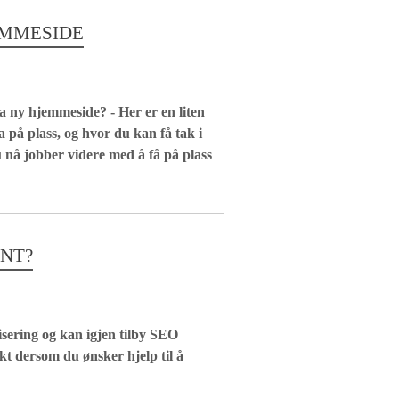
EMMESIDE
a ny hjemmeside? - Her er en liten
på plass, og hvor du kan få tak i
u nå jobber videre med å få på plass
ENT?
sering og kan igjen tilby SEO
t dersom du ønsker hjelp til å
.