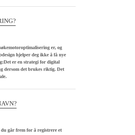
RING?
økemotoroptimalisering er, og
bdesign hjelper deg ikke å få nye
Det er en strategi for digital
ng dersom det brukes riktig. Det
ale.
NAVN?
du går frem for å registrere et